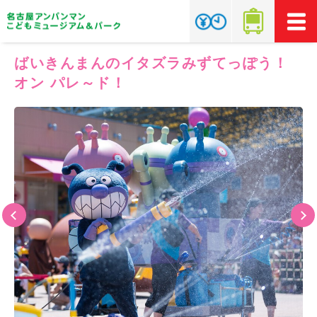
ばいきんまんのイタズラみずてっぽう！
オン パレ～ド！